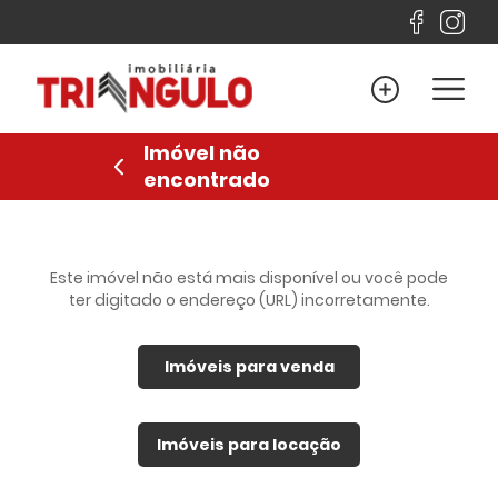
Home
Venda
Imóvel não
Locação
encontrado
Lançamentos
Sobre
Financiamento
Este imóvel não está mais disponível ou você pode
ter digitado o endereço (URL) incorretamente.
Contato
Imóveis para venda
Favoritos
Anuncie
Imóveis para locação