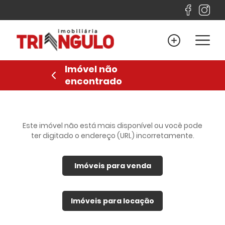
Home
Venda
Imóvel não
Locação
encontrado
Lançamentos
Sobre
Financiamento
Este imóvel não está mais disponível ou você pode
ter digitado o endereço (URL) incorretamente.
Contato
Imóveis para venda
Favoritos
Anuncie
Imóveis para locação