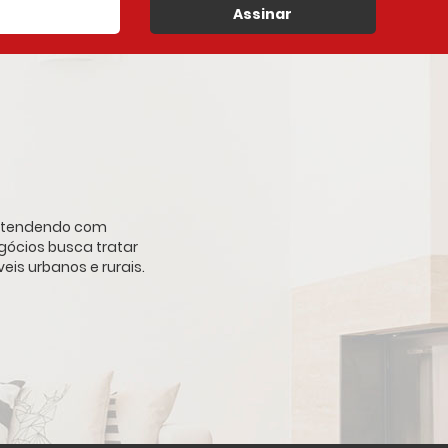
Assinar
, atendendo com
gócios busca tratar
is urbanos e rurais.