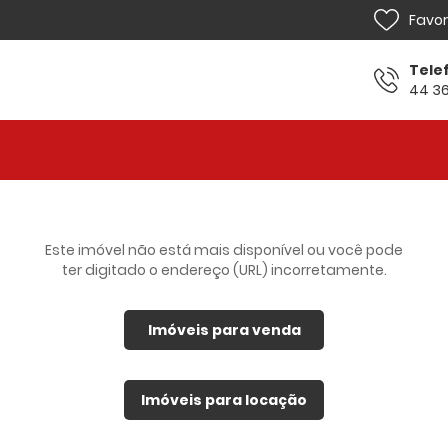
Favor
Tele
44 36
Home
Venda
Locação
Este imóvel não está mais disponível ou você pode
ter digitado o endereço (URL) incorretamente.
Lançamentos
Sobre
Imóveis para venda
Financiamento
Imóveis para locação
Contato