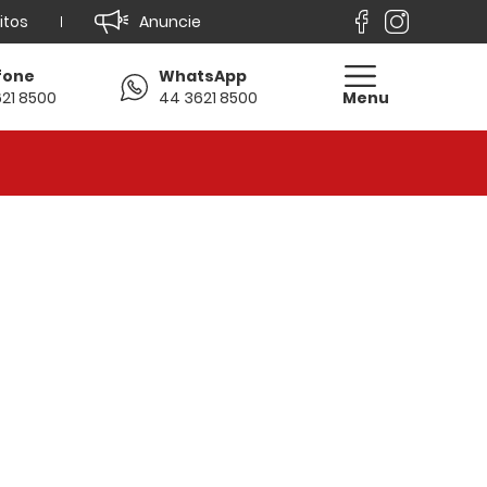
itos
Anuncie
fone
WhatsApp
21 8500
44 3621 8500
Menu