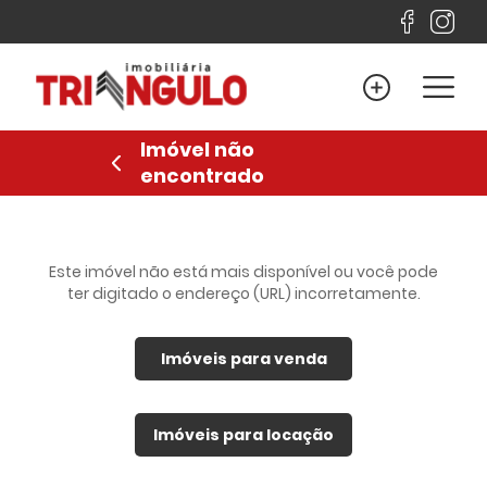
Home
Venda
Imóvel não
Locação
encontrado
Lançamentos
Sobre
Financiamento
Este imóvel não está mais disponível ou você pode
ter digitado o endereço (URL) incorretamente.
Contato
Imóveis para venda
Favoritos
Anuncie
Imóveis para locação