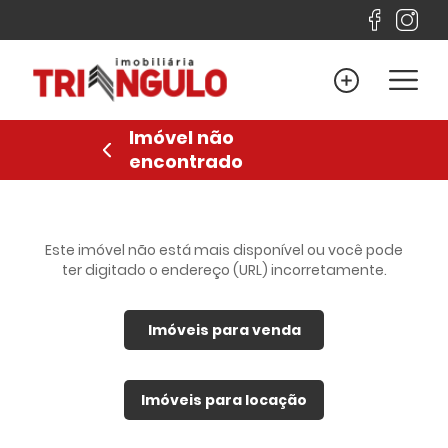
Home
Venda
Imóvel não
Locação
encontrado
Lançamentos
Sobre
Financiamento
Este imóvel não está mais disponível ou você pode
ter digitado o endereço (URL) incorretamente.
Contato
Imóveis para venda
Favoritos
Anuncie
Imóveis para locação