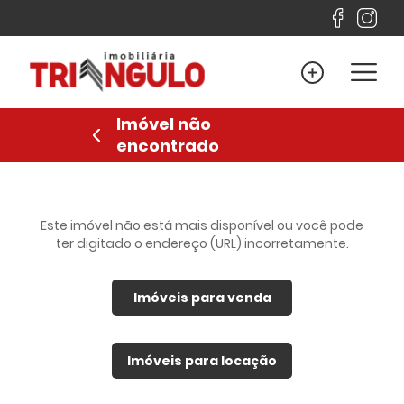
Home
Venda
Imóvel não
Locação
encontrado
Lançamentos
Sobre
Financiamento
Este imóvel não está mais disponível ou você pode
ter digitado o endereço (URL) incorretamente.
Contato
Imóveis para venda
Favoritos
Anuncie
Imóveis para locação