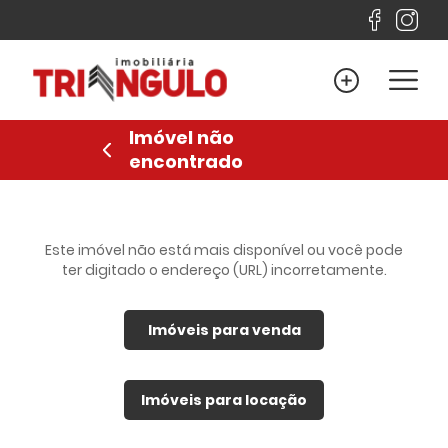
Home
Venda
Imóvel não
Locação
encontrado
Lançamentos
Sobre
Financiamento
Este imóvel não está mais disponível ou você pode
ter digitado o endereço (URL) incorretamente.
Contato
Imóveis para venda
Favoritos
Anuncie
Imóveis para locação