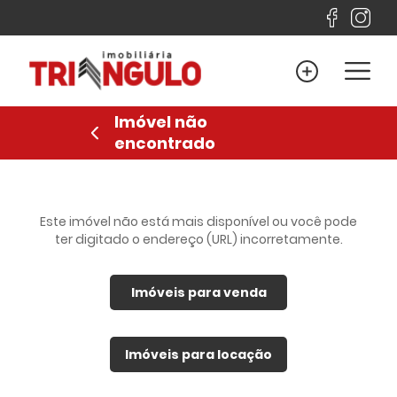
Home
Venda
Imóvel não
Locação
encontrado
Lançamentos
Sobre
Financiamento
Este imóvel não está mais disponível ou você pode
ter digitado o endereço (URL) incorretamente.
Contato
Imóveis para venda
Favoritos
Anuncie
Imóveis para locação