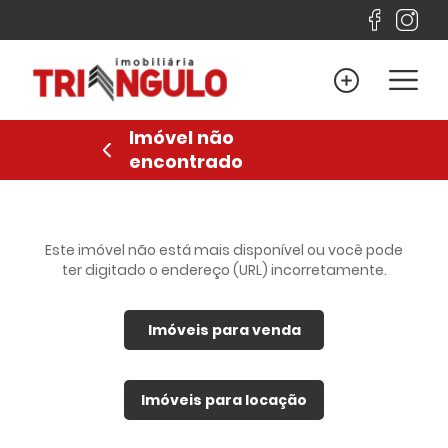
Home
Venda
Imóvel não
Locação
encontrado
Lançamentos
Sobre
Financiamento
Este imóvel não está mais disponível ou você pode
ter digitado o endereço (URL) incorretamente.
Contato
Imóveis para venda
Favoritos
Anuncie
Imóveis para locação