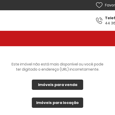
Favor
Tele
44 36
Home
Venda
Locação
Este imóvel não está mais disponível ou você pode
ter digitado o endereço (URL) incorretamente.
Lançamentos
Sobre
Imóveis para venda
Financiamento
Imóveis para locação
Contato