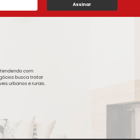
Assinar
, atendendo com
gócios busca tratar
is urbanos e rurais.