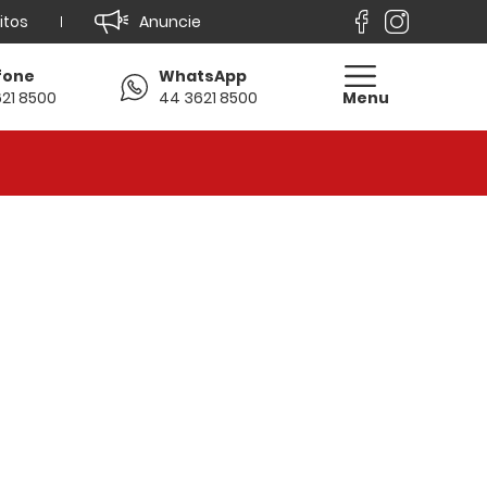
itos
Anuncie
fone
WhatsApp
21 8500
44 3621 8500
Menu