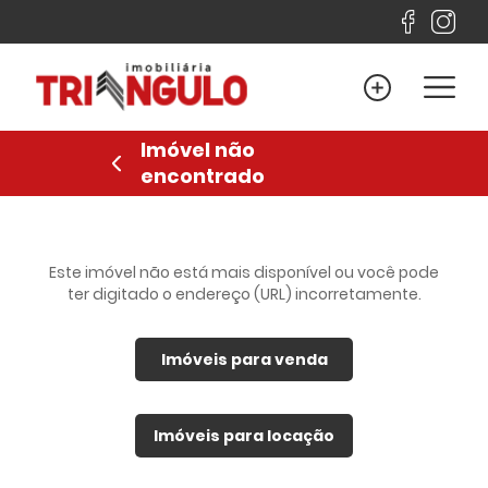
Home
Venda
Imóvel não
Locação
encontrado
Lançamentos
Sobre
Financiamento
Este imóvel não está mais disponível ou você pode
ter digitado o endereço (URL) incorretamente.
Contato
Imóveis para venda
Favoritos
Anuncie
Imóveis para locação