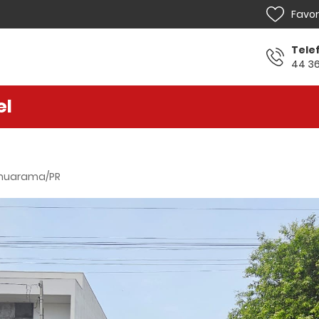
Favor
Tele
44 36
el
Home
Venda
Locação
 Umuarama/PR
Lançamentos
Sobre
Financiamento
Contato