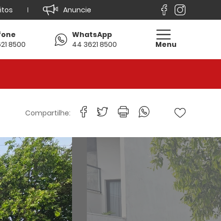
itos
Anuncie
fone
WhatsApp
21 8500
44 3621 8500
Menu
Compartilhe: