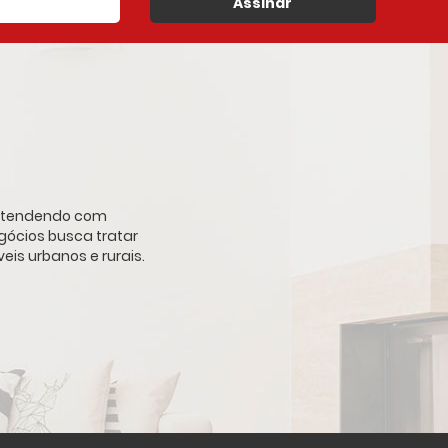
Assinar
, atendendo com
gócios busca tratar
is urbanos e rurais.