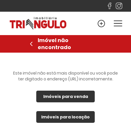
Home
Venda
Imóvel não
Locação
encontrado
Lançamentos
Sobre
Financiamento
Este imóvel não está mais disponível ou você pode
ter digitado o endereço (URL) incorretamente.
Contato
Imóveis para venda
Favoritos
Anuncie
Imóveis para locação