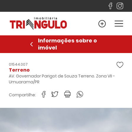
Home
Venda
Informações sobre o
Locação
imóvel
Lançamentos
Sobre
01544.007
Terreno
Financiamento
AV. Governador Parigot de Souza Terreno. Zona VII -
Umuarama/PR
Contato
Compartilhe:
Favoritos
Anuncie