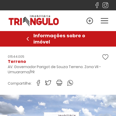
Home
Venda
Informações sobre o
Locação
imóvel
Lançamentos
Sobre
01544.005
Terreno
Financiamento
AV. Governador Parigot de Souza Terreno. Zona VII -
Umuarama/PR
Contato
Compartilhe:
Favoritos
Anuncie